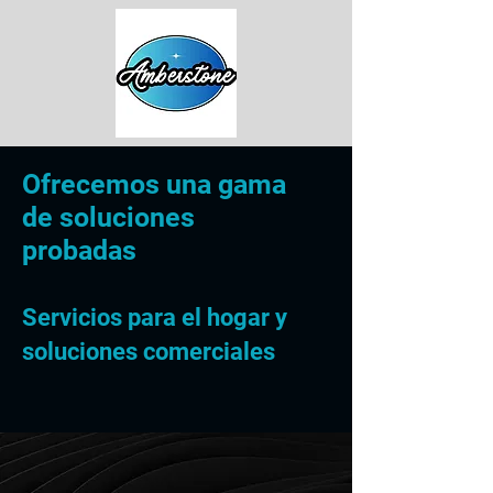
Ofrecemos una gama
de soluciones
probadas
Servicios para el hogar y
soluciones comerciales